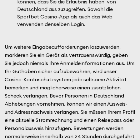
können, dass Sie die Erlaubnis haben, von
Deutschland aus zuzugreifen. Sowohl die
Sportbet Casino-App als auch das Web
verwenden denselben Login.
Um weitere Eingabeaufforderungen loszuwerden,
markieren Sie ein Gerät als vertrauenswürdig, geben
Sie jedoch niemals Ihre Anmeldeinformationen aus. Um
Ihr Guthaben sicher aufzubewahren, wird unser
Casino-Kontoschutzsystem jede seltsame Aktivität
bemerken und möglicherweise einen zusätzlichen
Scheck verlangen. Bevor Personen in Deutschland
Abhebungen vornehmen, können wir einen Ausweis-
und Adressnachweis verlangen. Sie müssen Ihrem Profil
eine aktuelle Stromrechnung und einen Reisepass oder
Personalausweis hinzufügen. Bewertungen werden
normalerweise innerhalb von 24 Stunden durchgeführt