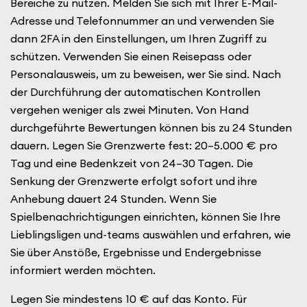
Bereiche zu nutzen. Melden Sie sich mit Ihrer E-Mail-
Adresse und Telefonnummer an und verwenden Sie
dann 2FA in den Einstellungen, um Ihren Zugriff zu
schützen. Verwenden Sie einen Reisepass oder
Personalausweis, um zu beweisen, wer Sie sind. Nach
der Durchführung der automatischen Kontrollen
vergehen weniger als zwei Minuten. Von Hand
durchgeführte Bewertungen können bis zu 24 Stunden
dauern. Legen Sie Grenzwerte fest: 20–5.000 € pro
Tag und eine Bedenkzeit von 24–30 Tagen. Die
Senkung der Grenzwerte erfolgt sofort und ihre
Anhebung dauert 24 Stunden. Wenn Sie
Spielbenachrichtigungen einrichten, können Sie Ihre
Lieblingsligen und-teams auswählen und erfahren, wie
Sie über Anstöße, Ergebnisse und Endergebnisse
informiert werden möchten.
Legen Sie mindestens 10 € auf das Konto. Für