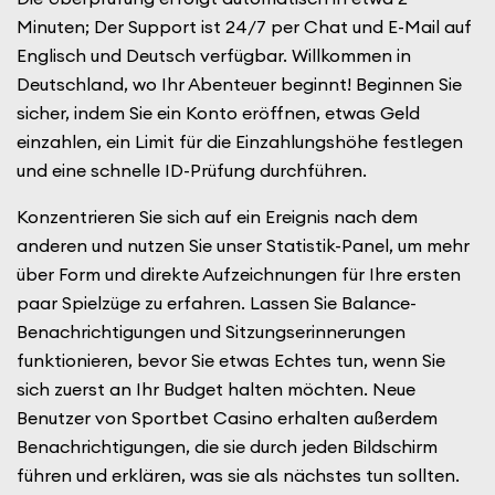
Minuten; Der Support ist 24/7 per Chat und E-Mail auf
Englisch und Deutsch verfügbar. Willkommen in
Deutschland, wo Ihr Abenteuer beginnt! Beginnen Sie
sicher, indem Sie ein Konto eröffnen, etwas Geld
einzahlen, ein Limit für die Einzahlungshöhe festlegen
und eine schnelle ID-Prüfung durchführen.
Konzentrieren Sie sich auf ein Ereignis nach dem
anderen und nutzen Sie unser Statistik-Panel, um mehr
über Form und direkte Aufzeichnungen für Ihre ersten
paar Spielzüge zu erfahren. Lassen Sie Balance-
Benachrichtigungen und Sitzungserinnerungen
funktionieren, bevor Sie etwas Echtes tun, wenn Sie
sich zuerst an Ihr Budget halten möchten. Neue
Benutzer von Sportbet Casino erhalten außerdem
Benachrichtigungen, die sie durch jeden Bildschirm
führen und erklären, was sie als nächstes tun sollten.