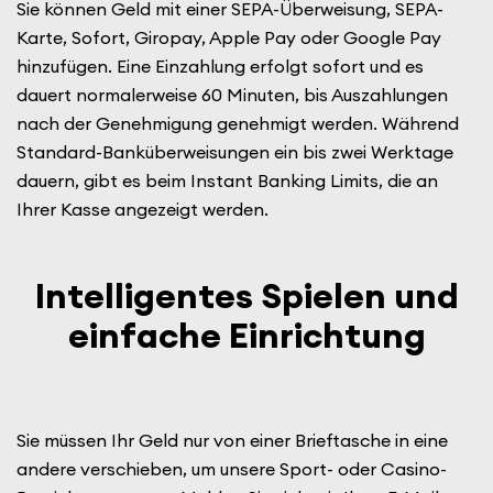
Sie können Geld mit einer SEPA-Überweisung, SEPA-
Karte, Sofort, Giropay, Apple Pay oder Google Pay
hinzufügen. Eine Einzahlung erfolgt sofort und es
dauert normalerweise 60 Minuten, bis Auszahlungen
nach der Genehmigung genehmigt werden. Während
Standard-Banküberweisungen ein bis zwei Werktage
dauern, gibt es beim Instant Banking Limits, die an
Ihrer Kasse angezeigt werden.
Intelligentes Spielen und
einfache Einrichtung
Sie müssen Ihr Geld nur von einer Brieftasche in eine
andere verschieben, um unsere Sport- oder Casino-