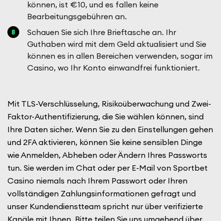
können, ist €10, und es fallen keine
Bearbeitungsgebühren an.
Schauen Sie sich Ihre Brieftasche an. Ihr
Guthaben wird mit dem Geld aktualisiert und Sie
können es in allen Bereichen verwenden, sogar im
Casino, wo Ihr Konto einwandfrei funktioniert.
Mit TLS-Verschlüsselung, Risikoüberwachung und Zwei-
Faktor-Authentifizierung, die Sie wählen können, sind
Ihre Daten sicher. Wenn Sie zu den Einstellungen gehen
und 2FA aktivieren, können Sie keine sensiblen Dinge
wie Anmelden, Abheben oder Ändern Ihres Passworts
tun. Sie werden im Chat oder per E-Mail von Sportbet
Casino niemals nach Ihrem Passwort oder Ihren
vollständigen Zahlungsinformationen gefragt und
unser Kundendienstteam spricht nur über verifizierte
Kanäle mit Ihnen. Bitte teilen Sie uns umgehend über