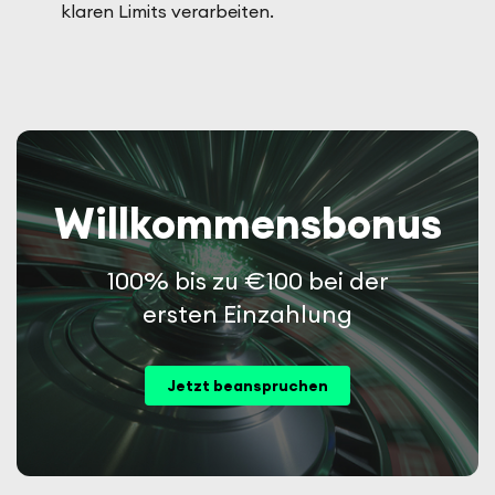
klaren Limits verarbeiten.
Willkommensbonus
100% bis zu €100 bei der
ersten Einzahlung
Jetzt beanspruchen