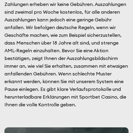
Zahlungen erheben wir keine Gebühren. Auszahlungen
sind zweimal pro Woche kostenlos, für alle anderen
Auszahlungen kann jedoch eine geringe Gebühr
anfallen. Wir befolgen deutsche Regeln, wenn wir
Geschäfte machen, wie zum Beispiel sicherzustellen,
dass Menschen über 18 Jahre alt sind, und strenge
AML-Regeln einzuhalten. Bevor Sie eine Aktion
bestätigen, zeigt Ihnen der Auszahlungsbildschirm
immer an, wie viel Sie erhalten, zusammen mit etwaigen
anfallenden Gebühren. Wenn schlechte Muster
erkannt werden, können Sie mit unserem System eine
Pause einlegen. Es gibt klare Verlaufsprotokolle und
herunterladbare Erklärungen mit Sportbet Casino, die
Ihnen die volle Kontrolle geben.