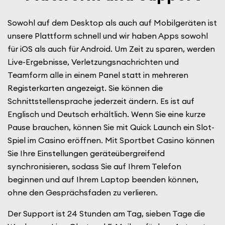
Sowohl auf dem Desktop als auch auf Mobilgeräten ist
unsere Plattform schnell und wir haben Apps sowohl
für iOS als auch für Android. Um Zeit zu sparen, werden
Live-Ergebnisse, Verletzungsnachrichten und
Teamform alle in einem Panel statt in mehreren
Registerkarten angezeigt. Sie können die
Schnittstellensprache jederzeit ändern. Es ist auf
Englisch und Deutsch erhältlich. Wenn Sie eine kurze
Pause brauchen, können Sie mit Quick Launch ein Slot-
Spiel im Casino eröffnen. Mit Sportbet Casino können
Sie Ihre Einstellungen geräteübergreifend
synchronisieren, sodass Sie auf Ihrem Telefon
beginnen und auf Ihrem Laptop beenden können,
ohne den Gesprächsfaden zu verlieren.
Der Support ist 24 Stunden am Tag, sieben Tage die