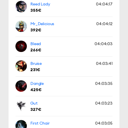
Reed Lady
04:04:17
355€
Mr_Delicious
04:04:12
392€
Bleed
04:04:03
266€
Bruise
04:03:41
231€
Dangle
04:03:35
425€
Gut
04:03:23
327€
First Chair
04:03:05