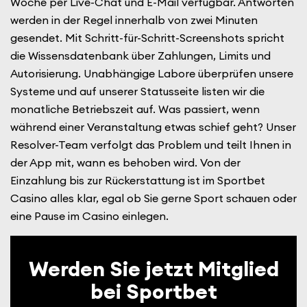
Woche per Live-Chat und E-Mail verfügbar. Antworten
werden in der Regel innerhalb von zwei Minuten
gesendet. Mit Schritt-für-Schritt-Screenshots spricht
die Wissensdatenbank über Zahlungen, Limits und
Autorisierung. Unabhängige Labore überprüfen unsere
Systeme und auf unserer Statusseite listen wir die
monatliche Betriebszeit auf. Was passiert, wenn
während einer Veranstaltung etwas schief geht? Unser
Resolver-Team verfolgt das Problem und teilt Ihnen in
der App mit, wann es behoben wird. Von der
Einzahlung bis zur Rückerstattung ist im Sportbet
Casino alles klar, egal ob Sie gerne Sport schauen oder
eine Pause im Casino einlegen.
Werden Sie jetzt Mitglied
bei Sportbet