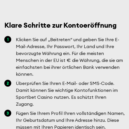
Klare Schritte zur Kontoeröffnung
Klicken Sie auf „Beitreten“ und geben Sie Ihre E-
Mail-Adresse, Ihr Passwort, Ihr Land und Ihre
bevorzugte Währung ein. Für die meisten
Menschen in der EU ist € die Währung, die sie am
einfachsten bei ihrer örtlichen Bank verwenden
können.
Überprüfen Sie Ihren E-Mail- oder SMS-Code.
Damit können Sie wichtige Kontofunktionen im
Sportbet Casino nutzen. Es schützt Ihren
Zugang.
Fügen Sie Ihrem Profil Ihren vollständigen Namen,
Ihr Geburtsdatum und Ihre Adresse hinzu. Diese
müssen mit Ihren Papieren identisch sein.