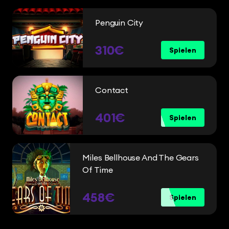
Penguin City
310€
Spielen
Contact
401€
Spielen
Miles Bellhouse And The Gears
Of Time
458€
Spielen